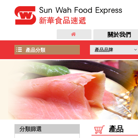
關於我們
產品品牌
產品分類
日本飛機直送新鮮食品
飲品
冷盤及前菜
店長推介
急凍海產
禮物籃
雜貨類
肉類
麵類
自家品牌
產品
分類篩選
加工食品