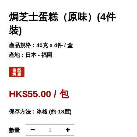
焗芝士蛋糕（原味）(4件
裝)
產品規格：40克 x 4件 / 盒
產地：日本 - 福岡
HK$55.00 / 包
保存方法：冰格 (約-18度)
數量