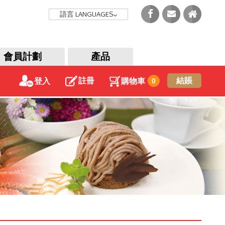
語言
LANGUAGES
會員計劃
產品
註冊
結賬
登入
購物車
0