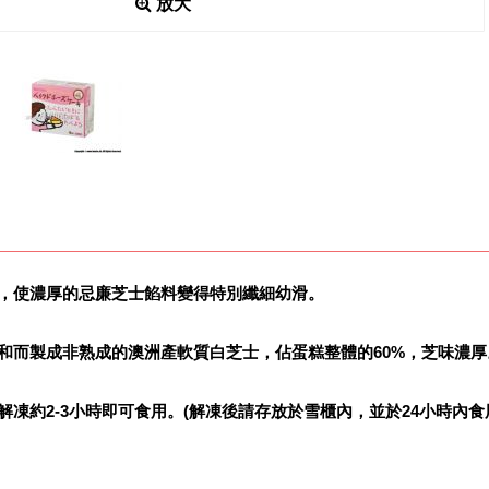
放大
方式，使濃厚的忌廉芝士餡料變得特別纖細幼滑。
奶混和而製成非熟成的澳洲產軟質白芝士，佔蛋糕整體的60%，芝味濃厚
溫解凍約2-3小時即可食用。(解凍後請存放於雪櫃內，並於24小時內食