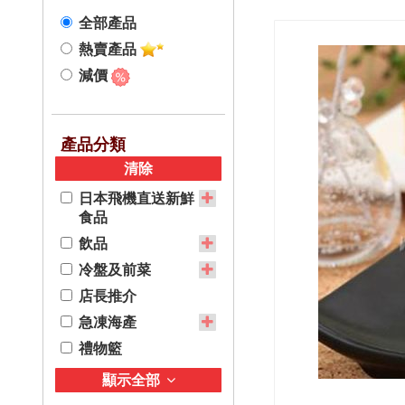
歡聚派對
全部產品
日本甜品及零食
季節限定食品
熱賣產品
調味料及醬汁
減價
刺身及壽司
產品分類
清除
日本飛機直送新鮮
食品
飲品
冷盤及前菜
店長推介
急凍海產
禮物籃
顯示全部