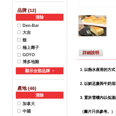
品牌 (
12
)
清除
Den-Bar
大吉
馥
極上壽子
詳細說明
GOYO
博多地雞
1. 以熱水座溶的
顯示全部品牌
2. 以鮮忌廉與牛
產地 (
46
)
清除
3. 置於雪櫃內以低
加拿大
中國
（圖片只供參考。）