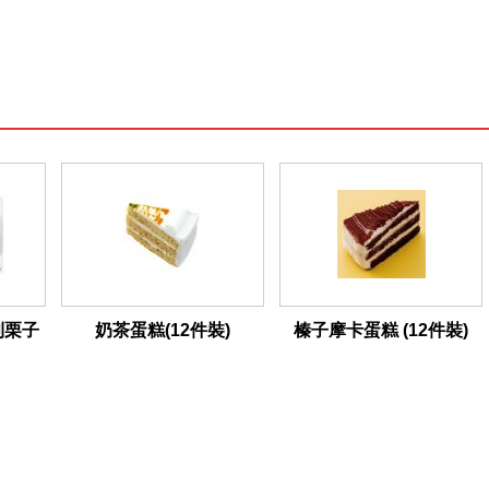
利栗子
奶茶蛋糕(12件裝)
榛子摩卡蛋糕 (12件裝)