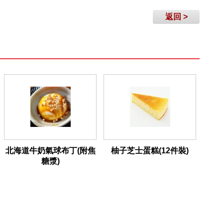
返回 >
北海道牛奶氣球布丁(附焦
柚子芝士蛋糕(12件裝)
糖漿)