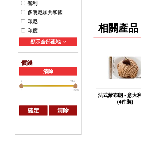
智利
多明尼加共和國
印尼
相關產品
印度
顯示全部產地
價錢
清除
0
1000
0
1000
法式蒙布朗 - 意大
(4件裝)
確定
清除