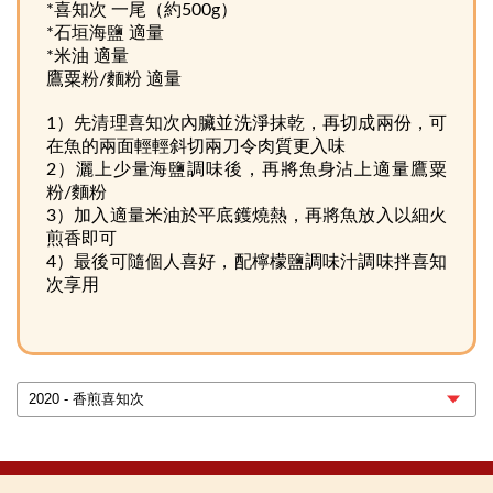
*喜知次 一尾（約500g）
*石垣海鹽 適量
*米油 適量
鷹粟粉/麵粉 適量
1）先清理喜知次內臟並洗淨抹乾，再切成兩份，可
在魚的兩面輕輕斜切兩刀令肉質更入味
2）灑上少量海鹽調味後，再將魚身沾上適量鷹粟
粉/麵粉
3）加入適量米油於平底鑊燒熱，再將魚放入以細火
煎香即可
4）最後可隨個人喜好，配檸檬鹽調味汁調味拌喜知
次享用