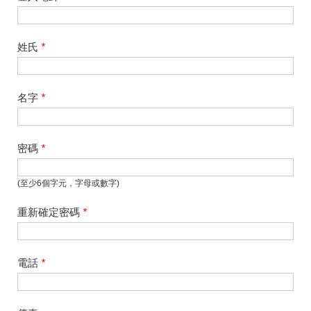
姓氏
*
名字
*
密碼
*
(至少6個字元，字母或數字)
重新確定密碼
*
電話
*