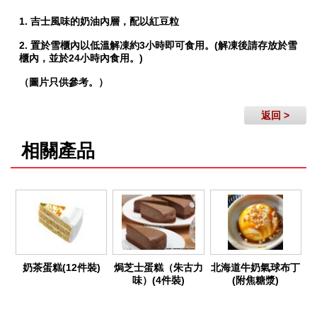
1. 吉士風味的奶油內層，配以紅豆粒
2. 置於雪櫃內以低溫解凍約3小時即可食用。(解凍後請存放於雪
櫃內，並於24小時內食用。)
（圖片只供參考。）
返回 >
相關產品
奶茶蛋糕(12件裝)
焗芝士蛋糕（朱古力
北海道牛奶氣球布丁
味）(4件裝)
(附焦糖漿)